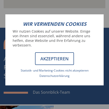
WIR VERWENDEN COOKIES
Wir nutzen Cookies auf unserer Website. Einige
von ihnen sind essenziell, während andere uns
helfen, diese Website und Ihre Erfahrung zu
verbessern.
ALS GÄSTE KOMMEN UND ALS
AKZEPTIEREN
FREUNDE GEHEN. DAFÜR ZU
Statistik- und Marketing-Cookies nicht akzeptieren
SORGEN, IST UNSERE MISSION.
Datenschutzerklärung
Das Sonnblick-Team