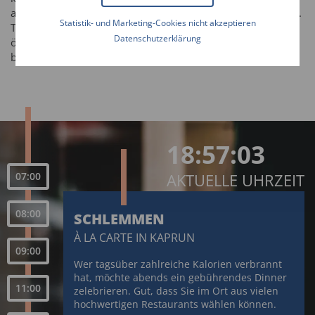
auf denen man mit heimischen Spezialitäten verwöhnt wird.
Statistik- und Marketing-Cookies nicht akzeptieren
Tipps für geeignete Hikes haben Ihre
Unterkunftgeber
,
Datenschutzerklärung
örtliche Institutionen mit staatlich geprüften Wanderführern
bieten spannende geführte Wanderungen im Pinzgau.
18:57:04
07:00
AKTUELLE UHRZEIT
08:00
SCHLEMMEN
À LA CARTE IN KAPRUN
09:00
Wer tagsüber zahlreiche Kalorien verbrannt
hat, möchte abends ein gebührendes Dinner
11:00
zelebrieren. Gut, dass Sie im Ort aus vielen
hochwertigen Restaurants wählen können.