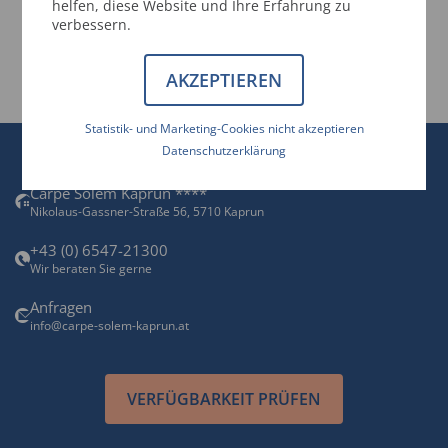
helfen, diese Website und Ihre Erfahrung zu
verbessern.
AKZEPTIEREN
Statistik- und Marketing-Cookies nicht akzeptieren
Datenschutzerklärung
Carpe Solem Kaprun ****
Nikolaus-Gassner-Straße 56, 5710 Kaprun
+43 (0) 6547-21300
Wir beraten Sie gerne
Anfragen
info@carpe-solem-kaprun.at
VERFÜGBARKEIT PRÜFEN