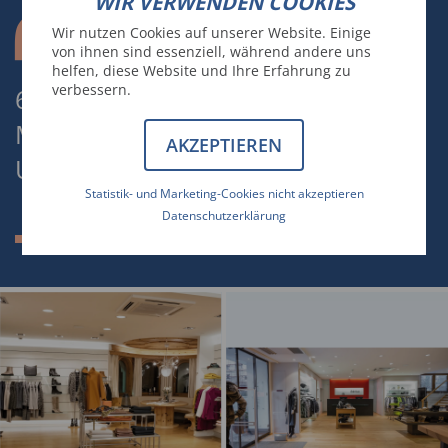
WIR VERWENDEN COOKIES
Wir nutzen Cookies auf unserer Website. Einige
von ihnen sind essenziell, während andere uns
helfen, diese Website und Ihre Erfahrung zu
verbessern.
600 QUADRATMETER EXKLUSIVE
MARKENAUSWAHL FÜR DAMEN
AKZEPTIEREN
UND HERREN!
Statistik- und Marketing-Cookies nicht akzeptieren
Datenschutzerklärung
Mode Moreau